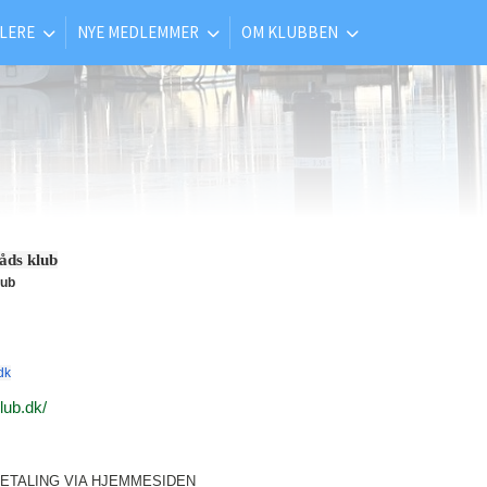
LERE
NYE MEDLEMMER
OM KLUBBEN
åds klub
lub
dk
lub.dk/
ETALING VIA HJEMMESIDEN