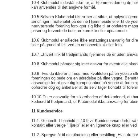
10.4
Klubmodul indestår ikke for, at Hjemmesiden og de herpå t
kan anvendes til det angivne formål.
10.5
Selvom Klubmodul tilstræber at sikre, at oplysningern
ændringer i materialet på denne Hjemmeside eller til de yd
nærværende forening forpligter sig ikke til at opdatere mate
priser og forventede tider, er korrekte eller opdaterede.
10.6
Klubmodul er således ikke erstatningsansvarlig for dir
lider på grund af fejl ved en annoncetekst eller foto.
10.7
Ethvert link til tredjemands hjemmeside er uden ansva
10.8
Klubmodul påtager sig intet ansvar for eventuelle ska
10.9 Hvis du ikke er tilfreds med kvaliteten på en ydelse e
foreningen og bede om en udredelse på dine vegne. Bemærk ven
ansvarlige for at give dig kompensation på vegne af foreni
opfordrer dog og anbefaler at du selv tager kontakt til for
10.10
Du er ansvarlig for sikkerheden af det kodeord, du ha
kodeord til tredjemand, er Klubmodul ikke ansvarlig for uber
11 Kundeservice
11.1. Generelt: I henhold til 10.9 vil Kundeservice derfor s
kontakt eller vælge "Hjælp" eller en lignende knap eller ved
11.2. Spørgsmål til din tilmelding eller bestilling: Hvis du