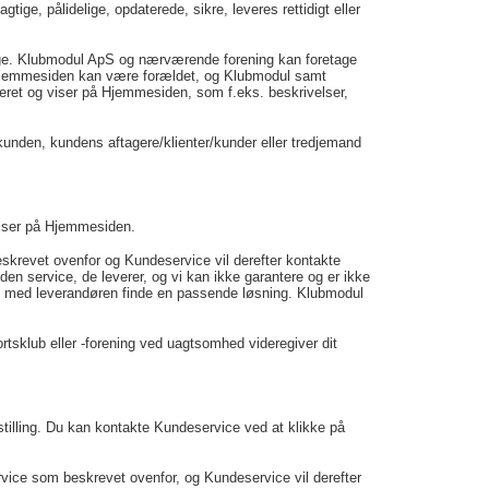
tige, pålidelige, opdaterede, sikre, leveres rettidigt eller
ndige. Klubmodul ApS og nærværende forening kan foretage
på Hjemmesiden kan være forældet, og Klubmodul samt
everet og viser på Hjemmesiden, som f.eks. beskrivelser,
 kunden, kundens aftagere/klienter/kunder eller tredjemand
elser på Hjemmesiden.
eskrevet ovenfor og Kundeservice vil derefter kontakte
en service, de leverer, og vi kan ikke garantere og er ikke
jde med leverandøren finde en passende løsning. Klubmodul
rtsklub eller -forening ved uagtsomhed videregiver dit
estilling. Du kan kontakte Kundeservice ved at klikke på
service som beskrevet ovenfor, og Kundeservice vil derefter