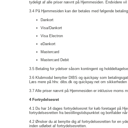
tydeligt af alle priser nævnt på Hjemmesiden. Endvidere vil 
3.4
På Hjemmesiden kan der betales med følgende betaling
Dankort
Visa/Dankort
Visa Electron
eDankort
Mastercard
Mastercard Debit
3.5
Betaling for ydelser såsom kontingent og holddeltagelse 
3.6
Klubmodul benytter DIBS og quickpay som betalingsgate
Læs mere på hhv. dibs.dk og quickpay.net om sikkerheden v
3.7
Alle priser nævnt på Hjemmesiden er inklusive moms m
4 Fortrydelsesret
4.1
Du har 14 dages fortrydelsesret for køb foretaget på Hje
fortrydelsesretten fra bestillingstidspunktet og bortfalder nå
4.2
Ønsker du at benytte dig af fortrydelsesretten for en yd
inden udløbet af fortrydelsesretten.