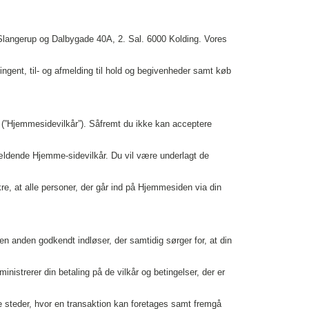
Slangerup og Dalbygade 40A, 2. Sal. 6000 Kolding. Vores
ngent, til- og afmelding til hold og begivenheder samt køb
(”Hjemmesidevilkår”). Såfremt du ikke kan acceptere
ldende Hjemme-sidevilkår. Du vil være underlagt de
ikre, at alle personer, der går ind på Hjemmesiden via din
en anden godkendt indløser, der samtidig sørger for, at din
nistrerer din betaling på de vilkår og betingelser, der er
e steder, hvor en transaktion kan foretages samt fremgå