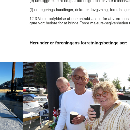
(e)
umuliggørelse af brug af offentlige eller private telenetv
(f)
en regerings handlinger, dekreter, lovgivning, forordninge
12.3
Vores opfyldelse af en kontrakt anses for at være oph
gøre vort bedste for at bringe Force majeure-begivenheden ti
Herunder er foreningens forretningsbetingelser: