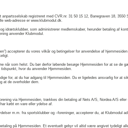
t anpartsselskab registreret med CVR.nr. 31 50 15 12, Banegraven 18, 3550 
ielle web-adresse er www.klubmodul.dk.
 og idrætsklubber, som administrerer medlemskaber, herunder betaling af konti
rening anvender Klubmodul.
”) accepterer du vores vilkår og betingelser for anvendelse af hjemmesiden 
eligt.
e når som helst. Du bør derfor løbende besøge Hjemmesiden for at se de gæ
et tidspunkt, hvor du anvender Hjemmesiden.
endige for, at du har adgang til Hjemmesiden. Du er ligeledes ansvarlig for at s
og at de overholder dem.
–forening via Hjemmesiden, trækkes din betaling af Nets A/S, Nordea A/S eller 
 har købt en vare eller ydelse af.
delser m.m. fra sportsklubber og –foreninger, accepterer du, at Klubmodul admi
taling på Hjemmesiden. Et eventuelt gebyr vil altid være angivet tydeligt all