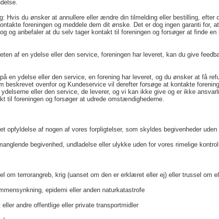
ndelse.
ling: Hvis du ønsker at annullere eller ændre din tilmelding eller bestilling, eft
ontakte foreningen og meddele dem dit ønske. Det er dog ingen garanti for, 
g og anbefaler at du selv tager kontakt til foreningen og forsøger at finde en
teten af en ydelse eller den service, foreningen har leveret, kan du give feed
å en ydelse eller den service, en forening har leveret, og du ønsker at få refu
 beskrevet ovenfor og Kundeservice vil derefter forsøge at kontakte fore
på ydelserne eller den service, de leverer, og vi kan ikke give og er ikke ansva
akt til foreningen og forsøger at udrede omstændighederne.
et opfyldelse af nogen af vores forpligtelser, som skyldes begivenheder uden 
anglende begivenhed, undladelse eller ulykke uden for vores rimelige kontro
sel om terrorangreb, krig (uanset om den er erklæret eller ej) eller trussel om ell
mmensynkning, epidemi eller anden naturkatastrofe
 eller andre offentlige eller private transportmidler