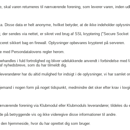
e, skal varen returneres til nærværende forening, som leverer varen, inden udl
 Disse data er helt anonyme, hvilket betyder, at de ikke indeholder oplysninge
der sendes via nettet, er sikret ved brug af SSL kryptering ("Secure Socket 
ceret sikkert bag en firewall. Oplysninger opbevares krypteret på serveren.
se med Persondatalovens regler herom.
ehandles i fuld fortrolighed og bliver udelukkende anvendt i forbindelse med
f nyhedsbreve, som du har tilmeldt dig.
verandører har du altid mulighed for indsigt i de oplysninger, vi har samlet o
djemand i nogen form på noget tidspunkt, medmindre det sker efter krav i lovgi
 nærværende forening via Klubmodul eller Klubmoduls leverandører, tildeles d
 på betryggende vis og ikke videregive disse informationer til andre.
 den hjemmeside, hvor du har oprettet dig som bruger.