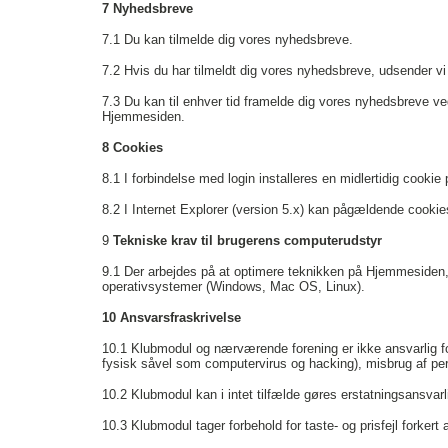
7 Nyhedsbreve
7.1
Du kan tilmelde dig vores nyhedsbreve.
7.2
Hvis du har tilmeldt dig vores nyhedsbreve, udsender vi d
7.3
Du kan til enhver tid framelde dig vores nyhedsbreve ved 
Hjemmesiden.
8 Cookies
8.1
I forbindelse med login installeres en midlertidig cookie
8.2
I Internet Explorer (version 5.x) kan pågældende cookies
9
Tekniske krav til brugerens computerudstyr
9.1
Der arbejdes på at optimere teknikken på Hjemmesiden,
operativsystemer (Windows, Mac OS, Linux).
10 Ansvarsfraskrivelse
10.1
Klubmodul og nærværende forening er ikke ansvarlig fo
fysisk såvel som computervirus og hacking), misbrug af per
10.2
Klubmodul kan i intet tilfælde gøres erstatningsansva
10.3
Klubmodul tager forbehold for taste- og prisfejl forkert 