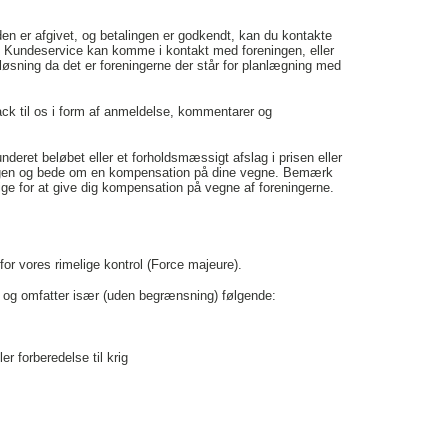
er den er afgivet, og betalingen er godkendt, kan du kontakte
at Kundeservice kan komme i kontakt med foreningen, eller
 løsning da det er foreningerne der står for planlægning med
back til os i form af anmeldelse, kommentarer og
nderet beløbet eller et forholdsmæssigt afslag i prisen eller
ningen og bede om en kompensation på dine vegne. Bemærk
rlige for at give dig kompensation på vegne af foreningerne.
for vores rimelige kontrol (Force majeure).
l og omfatter især (uden begrænsning) følgende:
er forberedelse til krig