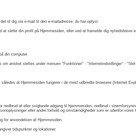
et til dig via e-mail til den e-mailadresse, du har oplyst.
at slette din profil på Hjemmesiden, eller ved at framelde dig nyhedsbreve ente
 på din computer.
 om ønsket slettes under menuen "Funktioner" - "Internetindstillinger" - "Slet
 således at Hjemmesiden fungerer i de mest udbredte browsere (Internet Expl
r nedbrud af eller svigtende adgang til hjemmesiden, nedbrud i strømforsynin
sonoplysninger eller andre forhold og omstændigheder som er udenfor vores k
rlig for anvendelsen af Hjemmesiden.
angivet tidspunkter og lokationer.