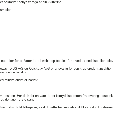
et opkrævet gebyr fremgå af din kvittering.
smidler:
etc. sker forud. Varer købt i webshop betales først ved afsendelse eller udle
way. DIBS A/S og Quickpay ApS er ansvarlig for den krypterede transaktion 
ed online betaling.
ed mindre andet er nævnt
mmesiden. Har du købt en vare, løber fortrydelsesretten fra leveringstidspunkt
r du deltager første gang.
else, f.eks. holddeltagelse, skal du rette henvendelse til Klubmodul Kundeserv