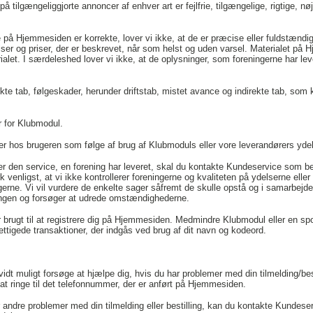
ilgængeliggjorte annoncer af enhver art er fejlfrie, tilgængelige, rigtige, nøjag
e på Hjemmesiden er korrekte, lover vi ikke, at de er præcise eller fuldstæ
elser og priser, der er beskrevet, når som helst og uden varsel. Materialet 
rialet. I særdeleshed lover vi ikke, at de oplysninger, som foreningerne har l
ekte tab, følgeskader, herunder driftstab, mistet avance og indirekte tab, som
r for Klubmodul.
der hos brugeren som følge af brug af Klubmoduls eller vore leverandørers yd
ller den service, en forening har leveret, skal du kontakte Kundeservice som b
ligst, at vi ikke kontrollerer foreningerne og kvaliteten på ydelserne eller d
ngerne. Vi vil vurdere de enkelte sager såfremt de skulle opstå og i samarbe
eningen og forsøger at udrede omstændighederne.
r brugt til at registrere dig på Hjemmesiden. Medmindre Klubmodul eller en spo
ettigede transaktioner, der indgås ved brug af dit navn og kodeord.
å vidt muligt forsøge at hjælpe dig, hvis du har problemer med din tilmelding/b
 at ringe til det telefonnummer, der er anført på Hjemmesiden.
 har andre problemer med din tilmelding eller bestilling, kan du kontakte Kunde