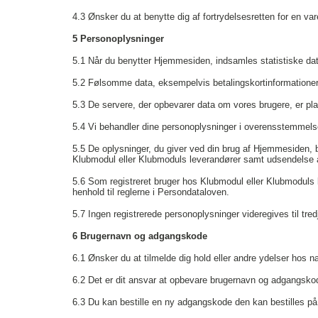
4.3
Ønsker du at benytte dig af fortrydelsesretten for en var
5 Personoplysninger
5.1
Når du benytter Hjemmesiden, indsamles statistiske data.
5.2
Følsomme data, eksempelvis betalingskortinformationer, 
5.3
De servere, der opbevarer data om vores brugere, er pla
5.4
Vi behandler dine personoplysninger i overensstemmel
5.5
De oplysninger, du giver ved din brug af Hjemmesiden, b
Klubmodul eller Klubmoduls leverandører samt udsendelse a
5.6
Som registreret bruger hos Klubmodul eller Klubmoduls le
henhold til reglerne i Persondataloven.
5.7
Ingen registrerede personoplysninger videregives til tre
6 Brugernavn og adgangskode
6.1
Ønsker du at tilmelde dig hold eller andre ydelser hos
6.2
Det er dit ansvar at opbevare brugernavn og adgangskode
6.3
Du kan bestille en ny adgangskode den kan bestilles på