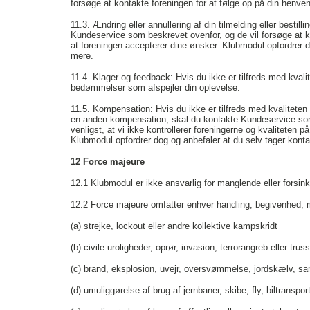
forsøge at kontakte foreningen for at følge op på din henve
11.3. Ændring eller annullering af din tilmelding eller bestil
Kundeservice som beskrevet ovenfor, og de vil forsøge at k
at foreningen accepterer dine ønsker. Klubmodul opfordrer do
mere.
11.4. Klager og feedback: Hvis du ikke er tilfreds med kvali
bedømmelser som afspejler din oplevelse.
11.5. Kompensation: Hvis du ikke er tilfreds med kvaliteten p
en anden kompensation, skal du kontakte Kundeservice som
venligst, at vi ikke kontrollerer foreningerne og kvaliteten 
Klubmodul opfordrer dog og anbefaler at du selv tager kont
12 Force majeure
12.1
Klubmodul er ikke ansvarlig for manglende eller forsink
12.2
Force majeure omfatter enhver handling, begivenhed, m
(a)
strejke, lockout eller andre kollektive kampskridt
(b) civile uroligheder, oprør, invasion, terrorangreb eller trus
(c)
brand, eksplosion, uvejr, oversvømmelse, jordskælv, sa
(d)
umuliggørelse af brug af jernbaner, skibe, fly, biltransport