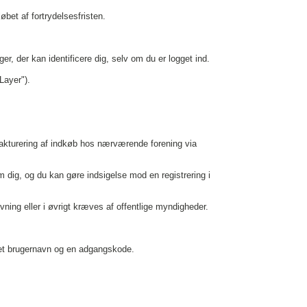
øbet af fortrydelsesfristen.
r, der kan identificere dig, selv om du er logget ind.
Layer").
 fakturering af indkøb hos nærværende forening via
m dig, og du kan gøre indsigelse mod en registrering i
vning eller i øvrigt kræves af offentlige myndigheder.
u et brugernavn og en adgangskode.