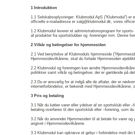
1
Introduktion
1.1
Selskabsoplysninger: Klubmodul ApS (”Klubmodul”) er e
officielle e-mailadresse er salg@klubmodul.dk, vores offic
1.2
Klubmodul leverer et administrationsprogram for sports-
af produkter fra sportsklubber og -foreninger mm. Denne fo
2
Vilkår og betingelser for hjemmesiden
2.1
Ved benyttelse af Klubmoduls hjemmeside (”Hjemmesiden
Hjemmesidevilkårene, skal du forlade Hjemmesiden øjeblikk
2.2
Klubmodul og foreningen kan ændre Hjemmesidevilkåren
politikker samt vilkår og betingelser, der er gældende på d
2.3
Du er ansvarlig for at indgå alle de aftaler, der er nødv
internetforbindelse, er bekendt med Hjemmesidevilkårene, 
3
Pris og betaling
3.1
Når du køber varer eller ydelser af en sportsklub eller 
betaling overføres til den sportsklub eller –forening, som du
3.2
Når du anvender Hjemmesiden til at betale for varer og y
angivet i Hjemmesidevilkårene.
3.3
Klubmodul kan opkræve et gebyr i forbindelse med din be