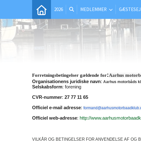
2026
MEDLEMMER
GÆSTESEJ
:
Forretningsbetingelser gældende for
Aarhus motorb
Organisationens juridiske navn
:
Aarhus motorbåds k
Selskabsform
: forening
CVR-nummer
:
27 77 11 65
Officiel e-mail adresse
:
formand@aarhusmotorbaadklub.
Officiel web-adresse
:
http://www.aarhusmotorbaadk
VILKÅR OG BETINGELSER FOR ANVENDELSE AF OG B