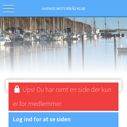
AARHUS MOTORBÅD KLUB
Ups! Du har ramt en side der kun
er for medlemmer
Log ind for at se siden