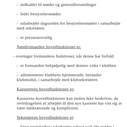
- indkalder til møder og generalforsamlinger
- leder bestyrelsesmøder
- udarbejder dagsorden for bestyrelsesmøder i samarbejde
med sekretæren
- er presseansvarlig
Næstformanden hovedfunktioner er:
- overtager formandens funktioner, når denne har forfald
- er formanden behjælpelig med dennes virke i klubben
- administrerer klubbens hjemmeside, herunder
klubmodul, i samarbejde med klubsekretæren
Kassererens hovedfunktioner er:
Kasserens hovedfunktioner kan endnu ikke beskrives, da
overdragelsen af arbejdet til den nye kasserer har vist sig at
være tidskrævende og kompliceret.
Sekretærens hovedfunktioner er
:
- fører protokollen/ udarbejder referat ved alle møder i