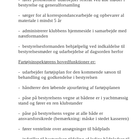
bestyrelse og generalforsamling
- sørger for al korrespondancearbejde og opbevarer al
materiale i mindst 5 år
- administrerer klubbens hjemmeside i samarbejde med
næstformanden
- bestyrelsesformanden behjælpelig ved indkaldelse til
bestyrelsesmøder og ud
arbejdelse af dagsorden herfor
Fartøjsinspektørens hovedfunktioner er:
- udarbejder fartøjsplan for den kommende sæson til
behandling og godkendelse i bestyrelsen
- håndterer den løbende ajourføring af fartøjsplanen
- påse på bestyrelsens vegne at bådene er i yachtmæssig
stand og fører en ren
klubstander
- påse på bestyrelsens vegne at alle både er
ansvarsforsikrede (bemærkning:
måske i stedet kasseren)
- fører venteliste over ansøgninger til bådplads