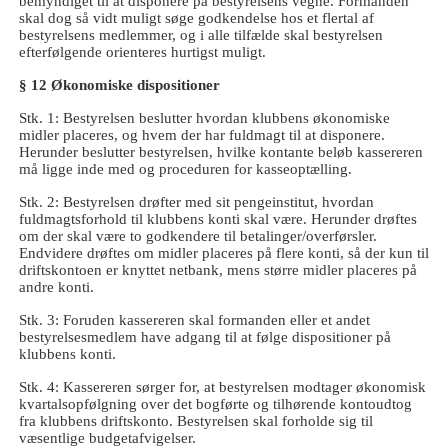
bemyndiget til at disponere på bestyrelsens vegne. Formanden
skal dog så vidt muligt søge godkendelse hos et flertal af
bestyrelsens medlemmer, og i alle tilfælde skal bestyrelsen
efterfølgende orienteres hurtigst muligt.
§ 12 Økonomiske dispositioner
Stk. 1: Bestyrelsen beslutter hvordan klubbens økonomiske
midler placeres, og hvem der har fuldmagt til at disponere.
Herunder beslutter bestyrelsen, hvilke kontante beløb kassereren
må ligge inde med og proceduren for kasseoptælling.
Stk. 2: Bestyrelsen drøfter med sit pengeinstitut, hvordan
fuldmagtsforhold til klubbens konti skal være. Herunder drøftes
om der skal være to godkendere til betalinger/overførsler.
Endvidere drøftes om midler placeres på flere konti, så der kun til
driftskontoen er knyttet netbank, mens større midler placeres på
andre konti.
Stk. 3: Foruden kassereren skal formanden eller et andet
bestyrelsesmedlem have adgang til at følge dispositioner på
klubbens konti.
Stk. 4: Kassereren sørger for, at bestyrelsen modtager økonomisk
kvartalsopfølgning over det bogførte og tilhørende kontoudtog
fra klubbens driftskonto. Bestyrelsen skal forholde sig til
væsentlige budgetafvigelser.