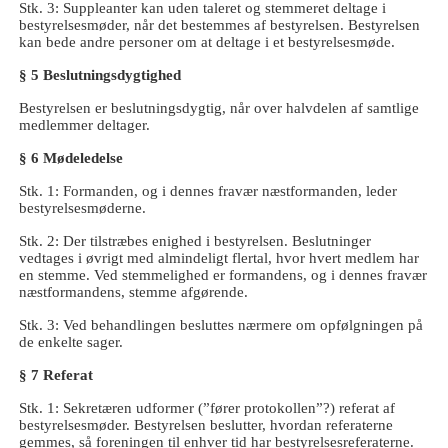
Stk. 3: Suppleanter kan uden taleret og stemmeret deltage i
bestyrelsesmøder, når det bestemmes af bestyrelsen. Bestyrelsen
kan bede andre personer om at deltage i et bestyrelsesmøde.
§ 5 Beslutningsdygtighed
Bestyrelsen er beslutningsdygtig, når over halvdelen af samtlige
medlemmer deltager.
§ 6 Mødeledelse
Stk. 1: Formanden, og i dennes fravær næstformanden, leder
bestyrelsesmøderne.
Stk. 2: Der tilstræbes enighed i bestyrelsen. Beslutninger
vedtages i øvrigt med almindeligt flertal, hvor hvert medlem har
en stemme. Ved stemmelighed er formandens, og i dennes fravær
næstformandens, stemme afgørende.
Stk. 3: Ved behandlingen besluttes nærmere om opfølgningen på
de enkelte sager.
§ 7 Referat
Stk. 1: Sekretæren udformer (”fører protokollen”?) referat af
bestyrelsesmøder. Bestyrelsen beslutter, hvordan referaterne
gemmes, så foreningen til enhver tid har bestyrelsesreferaterne.