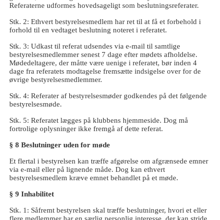
Referaterne udformes hovedsageligt som beslutningsreferater.
Stk. 2: Ethvert bestyrelsesmedlem har ret til at få et forbehold i
forhold til en vedtaget beslutning noteret i referatet.
Stk. 3: Udkast til referat udsendes via e-mail til samtlige
bestyrelsesmedlemmer senest 7 dage efter mødets afholdelse.
Mødedeltagere, der måtte være uenige i referatet, bør inden 4
dage fra referatets modtagelse fremsætte indsigelse over for de
øvrige bestyrelsesmedlemmer.
Stk. 4: Referater af bestyrelsesmøder godkendes på det følgende
bestyrelsesmøde.
Stk. 5: Referatet lægges på klubbens hjemmeside. Dog må
fortrolige oplysninger ikke fremgå af dette referat.
§ 8 Beslutninger uden for møde
Et flertal i bestyrelsen kan træffe afgørelse om afgrænsede emner
via e-mail eller på lignende måde. Dog kan ethvert
bestyrelsesmedlem kræve emnet behandlet på et møde.
§ 9 Inhabilitet
Stk. 1: Såfremt bestyrelsen skal træffe beslutninger, hvori et eller
flere medlemmer har en særlig personlig interesse, der kan stride