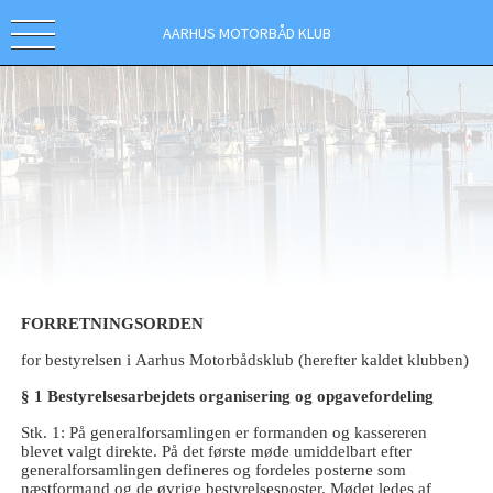
AARHUS MOTORBÅD KLUB
FORRETNINGSORDEN
for bestyrelsen i Aarhus Motorbådsklub (herefter kaldet klubben)
§ 1 Bestyrelsesarbejdets organisering og opgavefordeling
Stk. 1: På generalforsamlingen er formanden og kassereren
blevet valgt direkte. På det første møde umiddelbart efter
generalforsamlingen defineres og fordeles posterne som
næstformand og de øvrige bestyrelsesposter. Mødet ledes af