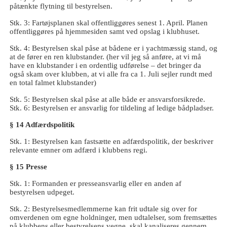
påtænkte flytning til bestyrelsen.
Stk. 3: Fartøjsplanen skal offentliggøres senest 1. April. Planen
offentliggøres på hjemmesiden samt ved opslag i klubhuset.
Stk. 4: Bestyrelsen skal påse at bådene er i yachtmæssig stand, og
at de fører en ren klubstander. (her vil jeg så anføre, at vi må
have en klubstander i en ordentlig udførelse – det bringer da
også skam over klubben, at vi alle fra ca 1. Juli sejler rundt med
en total falmet klubstander)
Stk. 5: Bestyrelsen skal påse at alle både er ansvarsforsikrede.
Stk. 6: Bestyrelsen er ansvarlig for tildeling af ledige bådpladser.
§ 14 Adfærdspolitik
Stk. 1: Bestyrelsen kan fastsætte en adfærdspolitik, der beskriver
relevante emner om adfærd i klubbens regi.
§ 15 Presse
Stk. 1: Formanden er presseansvarlig eller en anden af
bestyrelsen udpeget.
Stk. 2: Bestyrelsesmedlemmerne kan frit udtale sig over for
omverdenen om egne holdninger, men udtalelser, som fremsættes
på klubbens eller bestyrelsens vegne, skal kanaliseres gennem