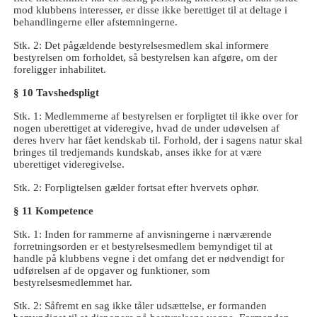
mod klubbens interesser, er disse ikke berettiget til at deltage i
behandlingerne eller afstemningerne.
Stk. 2: Det pågældende bestyrelsesmedlem skal informere
bestyrelsen om forholdet, så bestyrelsen kan afgøre, om der
foreligger inhabilitet.
§ 10 Tavshedspligt
Stk. 1: Medlemmerne af bestyrelsen er forpligtet til ikke over for
nogen uberettiget at videregive, hvad de under udøvelsen af
deres hverv har fået kendskab til. Forhold, der i sagens natur skal
bringes til tredjemands kundskab, anses ikke for at være
uberettiget videregivelse.
Stk. 2: Forpligtelsen gælder fortsat efter hvervets ophør.
§ 11 Kompetence
Stk. 1: Inden for rammerne af anvisningerne i nærværende
forretningsorden er et bestyrelsesmedlem bemyndiget til at
handle på klubbens vegne i det omfang det er nødvendigt for
udførelsen af de opgaver og funktioner, som
bestyrelsesmedlemmet har.
Stk. 2: Såfremt en sag ikke tåler udsættelse, er formanden