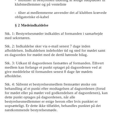
- indstiller til bestyrelsen tildeling af ledige bådpladser til
klubmedlemmer og på
venteliste
- tilser at medlemmerne anvender det af klubben krævede
obligatoriske el-kabel
§ 2 Mødeindkaldelse
Stk. 1: Bestyrelsesmøder indkaldes af formanden i samarbejde
med sekretæren.
Stk. 2: Indkaldelse sker via e-mail senest 7 dage inden
afholdelsen. Indkaldelsen indeholder tid og sted for mødet samt
en dagsorden for mødet med de dertil hørende bilag.
Stk. 3: Udkast til dagsordenen fastsættes af formanden. Ethvert
medlem kan forlange et punkt optaget på dagsordenen ved at
give meddelelse til formanden senest 8 dage før mødets
afholdelse.
Stk. 4: Såfremt et bestyrelsesmedlem fremsætter ønske om
behandling af et punkt efter modtagelsen af dagsordenen (forud
for mødet eller på mødet ved godkendelsen af dagsordenen), kan
dette punkt optages på dagsordenen, når alle
bestyrelsesmedlemmer er enige herom eller hvis punktet er
uopsætteligt. Er dette ikke tilfældet, behandles punktet på det
næstkommende bestyrelsesmøde.