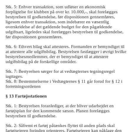
Stk. 5: Enhver transaktion, som udløser en økonomisk
forpligtelse for klubben på over kr. 10.000,-, skal forelægges
bestyrelsen til godkendelse, før dispositionen gennemføres,
ligesom enhver transaktion, som indebærer en væsentlig
overskridelse af det
gældende budget for den pågældende
udgiftsart, ligeledes skal forelægges bestyrelsen til godkendelse,
før dispositionen gennemføres.
Stk. 6: Ethvert bilag skal attesteres. Formanden er bemyndiget til
at attestere alle udgiftsbilag. Bestyrelsen fastlægger i øvrigt hvilke
bestyrelsesmedlemmer, der er bemyndiget til at attestere
udgiftsbilag på de forskellige områder.
Stk. 7: Bestyrelsen sørger for at vedtægternes tegningsregel
iagttages.
Stk. 8: Bestemmelserne i Vedtægternes § 11 går forud for § 12 i
forretningsordenen
§ 13 Fartøjsstationen
Stk. 1: Bestyrelsen foranlediger, at der bliver udarbejdet en
fartøjsplan for den kommende sæson. Planen forelægges
bestyrelsen til godkendelse.
Stk. 2: Såfremt et fartøj påtænkes flyttet til anden plads skal
fartøjsejeren forinden orienteres. Fartøjsejeren kan påklage den