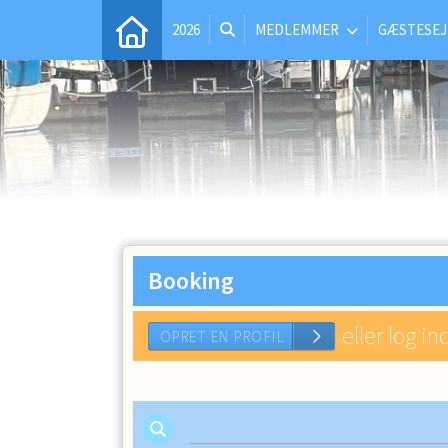
2026
MEDLEMMER
GÆSTESEJ
Booking
eller log in