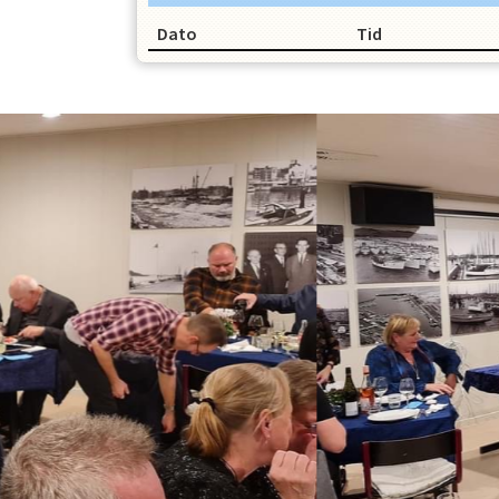
OPRET EN PROFIL
Dato
Tid