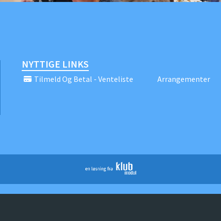
NYTTIGE LINKS
Tilmeld Og Betal - Venteliste
Arrangementer