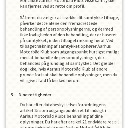
kontakte
Aarhus Motorbåd Klub
. Visse samtykker
kan fjernes ved at rette din profil.
Såfremt du vælger at trække dit samtykke tilbage,
påvirker dette alene den fremadrettede
behandling af personoplysningerne, og dermed
ikke lovligheden af den behandling, der er baseret
på samtykket, inden tilbagetrækning heraf. Ved
tilbagetrækning af samtykket ophører
Aarhus
Motorbåd Klub
som udgangspunkt hurtigst muligt
med at behandle de personoplysninger, der
behandles på grundlag af samtykket. Det gælder
dog ikke, hvis
Aarhus Motorbåd Klub
af andre
grunde fortsat skal behandle oplysninger, men du
vil i givet fald få besked herom.
Dine rettigheder
Du har efter databeskyttelsesforordningens
artikel 15 som udgangspunkt ret til indsigt i
Aarhus Motorbåd Klub
s
behandling af dine
oplysninger. Du har efter artikel 21 endvidere ret til
at gøre indsigelse mod
Aarhus Motorbåd Klub
s