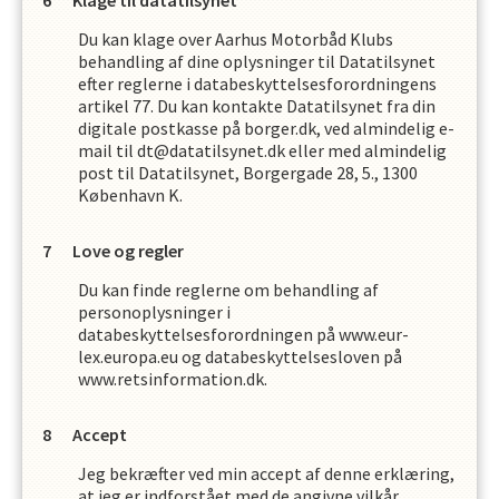
Klage til datatilsynet
Du kan klage over
Aarhus Motorbåd Klub
s
behandling af dine oplysninger til Datatilsynet
efter reglerne i databeskyttelsesforordningens
artikel 77. Du kan kontakte Datatilsynet fra din
digitale postkasse på borger.dk, ved almindelig e-
mail til dt@datatilsynet.dk eller med almindelig
post til Datatilsynet, Borgergade 28, 5., 1300
København K.
Love og regler
Du kan finde reglerne om behandling af
personoplysninger i
databeskyttelsesforordningen på www.eur-
lex.europa.eu og databeskyttelsesloven på
www.retsinformation.dk.
Accept
Jeg bekræfter ved min accept af denne erklæring,
at jeg er indforstået med de angivne vilkår,