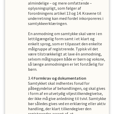
almindelige – og mere omfattende –
oplysningspligt, som følger af
forordningens artikel 13 og 14. Kravene til
underretning kan med fordel inkorporeres i
samtykkeerklæringen.
En anmodning om samtykke skal være i en
lettilgængelig form samt i et klart og
enkelt sprog, som er tilpasset den enkelte
målgruppe af registrerede. Typisk vil det
være tilstrækkeligt at lave én anmodning,
selvom målgruppen både er børn og voksne,
så længe anmodningen er let forståelig for
børn.
Formkrav og dokumentation
Samtykket skal indhentes forud for
påbegyndelse af behandlingen, og skal gives
i form af en utvetydig viljestilkendegivelse,
der ikke må give anledning til tvivl. Samtykke
bør således gives ved en erklæring eller aktiv
handling, der klart tilkendegiver den
registreredes accept af, at