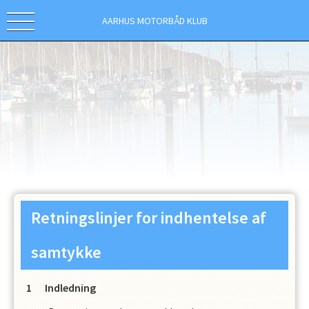
AARHUS MOTORBÅD KLUB
Retningslinjer for indhentelse af
samtykke
Indledning